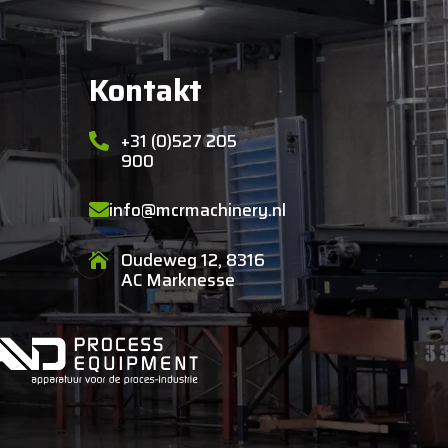
Kontakt
+31 (0)527 205

900
info@mcrmachinery.nl

Oudeweg 12, 8316

AC Marknesse