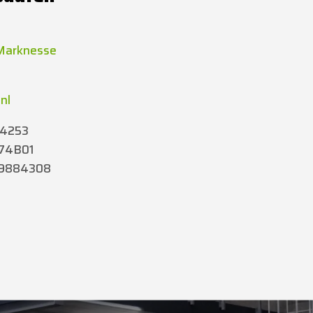
Marknesse
nl
94253
874B01
29884308