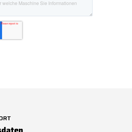
ORT
sdaten