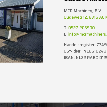
MCR Machinery B.V.
Oudeweg 12, 8316 AC 
T:
0527-205900
E:
info@mcrmachinery.
Handelsregister: 774
USt-IdNr.: NL861024
IBAN: NL22 RABO 01