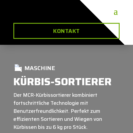
KONTAKT
MASCHINE
KÜRBIS-SORTIERER
Der MCR-Kürbissortierer kombiniert
fortschrittliche Technologie mit
Benutzerfreundlichkeit. Perfekt zum
effizienten Sortieren und Wiegen von
Kürbissen bis zu 6 kg pro Stück.