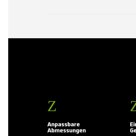
Z
Anpassbare
Ei
Abmessungen
Ge