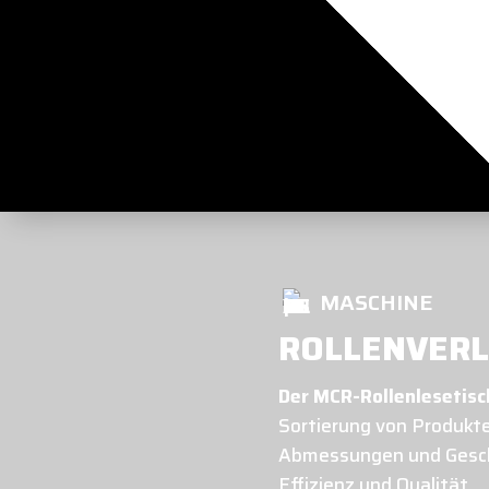
MASCHINE
ROLLENVERL
Der MCR-Rollenlesetisc
Sortierung von Produkte
Abmessungen und Gesch
Effizienz und Qualität.