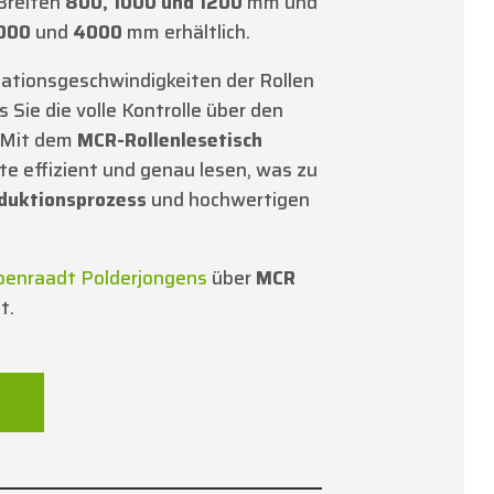
Breiten
800, 1000 und 1200
mm und
000
und
4000
mm erhältlich.
tationsgeschwindigkeiten der Rollen
s Sie die volle Kontrolle über den
. Mit dem
MCR-Rollenlesetisch
te effizient und genau lesen, was zu
duktionsprozess
und hochwertigen
oenraadt Polderjongens
über
MCR
t.
N