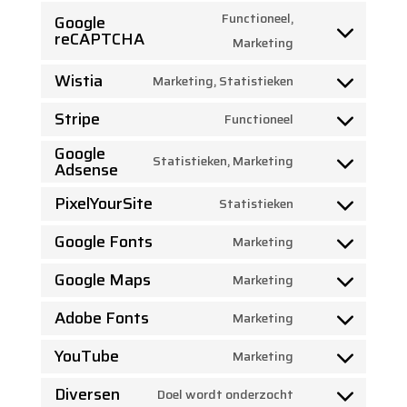
service
js
to
Functioneel,
Google
wpml
reCAPTCHA
service
Consent
Marketing
wordfence
to
Wistia
Marketing, Statistieken
service
Consent
google-
Stripe
to
Functioneel
Consent
recaptcha
service
Google
to
Statistieken, Marketing
wistia
Adsense
Consent
service
to
PixelYourSite
Statistieken
stripe
Consent
service
Google Fonts
to
Marketing
google-
Consent
service
adsense
Google Maps
to
Marketing
pixelyoursite
Consent
service
Adobe Fonts
to
Marketing
google-
Consent
service
fonts
YouTube
to
Marketing
google-
Consent
service
maps
Diversen
to
Doel wordt onderzocht
adobe-
Consent