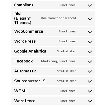
Complianz
Functioneel
Consent
Divi
to
(Elegant
Doel wordt onderzocht
service
Consent
Themes)
complianz
to
WooCommerce
Functioneel
service
Consent
divi-
WordPress
to
Functioneel
Consent
(elegant-
service
Google Analytics
to
Statistieken
themes)
woocommerce
Consent
service
Facebook
to
Marketing, Functioneel
wordpress
Consent
service
Automattic
to
Statistieken
google-
Consent
service
analytics
Sourcebuster JS
to
Statistieken
facebook
Consent
service
WPML
to
Functioneel
automattic
Consent
service
Wordfence
to
Functioneel
sourcebuster-
Consent