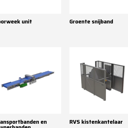
oorweek unit
Groente snijband
ransportbanden en
RVS kistenkantelaar
pvoerbanden