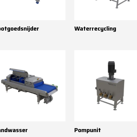
otgoedsnijder
Waterrecycling
andwasser
Pompunit