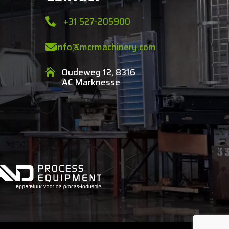
+31 527-205900

info@mcrmachinery.com

Oudeweg 12, 8316

AC Marknesse