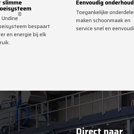
t slimme
Eenvoudig onderhoud
roeisysteem
Toegankelijke onderdele
®
 Undine
maken schoonmaak en
oeisysteem bespaart
service snel en eenvoudi
er en energie bij elk
ruik.
Direct naar