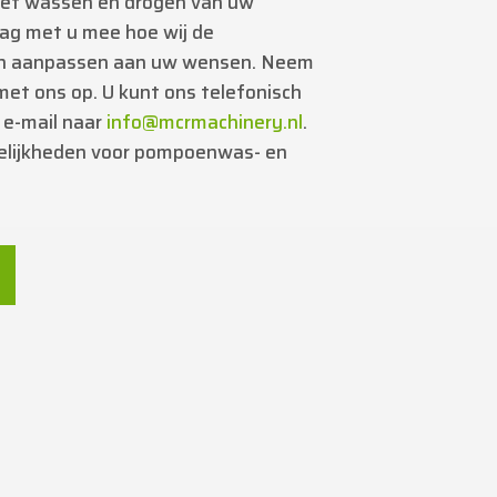
 het wassen en drogen van uw
g met u mee hoe wij de
 en aanpassen aan uw wensen. Neem
met ons op. U kunt ons telefonisch
 e-mail naar
info@mcrmachinery.nl
.
gelijkheden voor pompoenwas- en