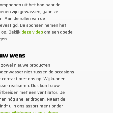
ompoenen uit het bad naar de
nen zijn gewassen, gaan ze
. Aan de rollen van de
 bevestigd. De sponsen nemen het
op. Bekijk
deze video
om een goede
gen.
 uw wens
t zowel nieuwe producten
oenwasser niet tussen de occasions
 contact met ons op. Wij kunnen
ser realiseren. Ook kunt u uw
tbreiden met een ventilator. De
nen nóg sneller drogen. Naast de
ndt u in ons assortiment onder
roger
,
viltdroger
,
vijzels
,
drum