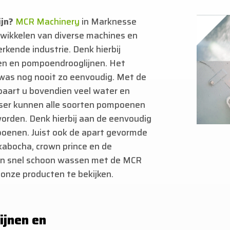
jn?
MCR Machinery
in Marknesse
ntwikkelen van diverse machines en
rkende industrie. Denk hierbij
en en pompoendrooglijnen. Het
as nog nooit zo eenvoudig. Met de
paart u bovendien veel water en
er kunnen alle soorten pompoenen
den. Denk hierbij aan de eenvoudig
oenen. Juist ook de apart gevormde
kabocha, crown prince en de
en snel schoon wassen met de MCR
onze producten te bekijken.
ijnen en