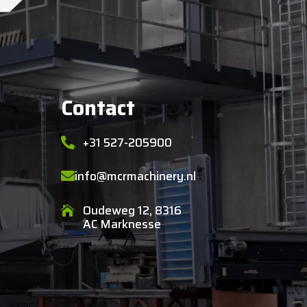
Contact
+31 527-205900

info@mcrmachinery.nl

Oudeweg 12, 8316

AC Marknesse