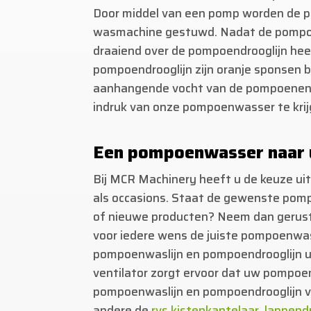
Door middel van een pomp worden de p
wasmachine gestuwd. Nadat de pompoe
draaiend over de pompoendrooglijn heen
pompoendrooglijn zijn oranje sponsen
aanhangende vocht van de pompoenen 
indruk van onze pompoenwasser te krij
Een pompoenwasser naar
Bij MCR Machinery heeft u de keuze ui
als
occasions. Staat de gewenste pomp
of nieuwe producten? Neem dan gerust
voor iedere wens de juiste pompoenwas
pompoenwaslijn en pompoendrooglijn ui
ventilator zorgt ervoor dat uw pompoe
pompoenwaslijn en pompoendrooglijn vi
andere de
rvs kistenkantelaar
,
lappend