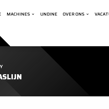
E
MACHINES
UNDINE
OVER ONS
VACAT
Y
SLIJN