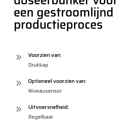
doseerbunker voor
een gestroomlijnd
productieproces
Voorzien van:
9
Drukkap
Optioneel voorzien van:
9
Niveausensor
Uitvoersnelheid:
9
Regelbaar