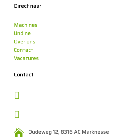
Direct naar
Machines
Undine
Over ons
Contact
Vacatures
Contact

+31 527-205900

info@mcrmachinery.nl

Oudeweg 12, 8316 AC Marknesse