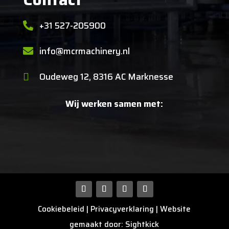
+31 527-205900

info@mcrmachinery.nl

Oudeweg 12, 8316 AC Marknesse

Wij werken samen met:
Cookiebeleid
|
Privacyverklaring
| Website
gemaakt door:
Sightkick