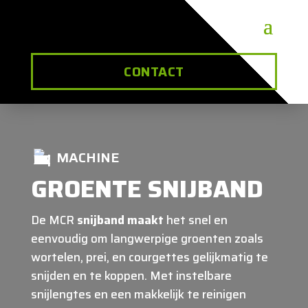
CONTACT
MACHINE
GROENTE SNIJBAND
De MCR
snijband maakt
het snel en
eenvoudig om langwerpige groenten zoals
wortelen, prei, en courgettes gelijkmatig te
snijden en te koppen. Met instelbare
snijlengtes en een makkelijk te reinigen