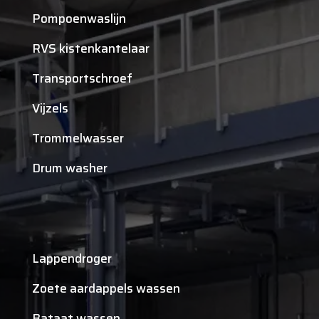
Pompoenwaslijn
RVS kistenkantelaar
Transportschroef
Vijzels
Trommelwasser
Drum washer
Lappendroger
Zoete aardappels wassen
Bataat wassen