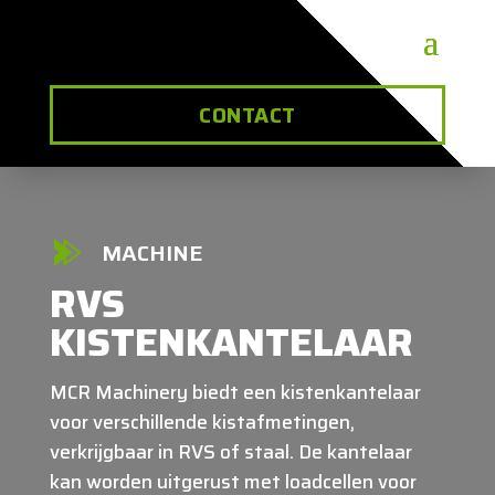
CONTACT
MACHINE
RVS
KISTENKANTELAAR
MCR Machinery biedt een kistenkantelaar
voor verschillende kistafmetingen,
verkrijgbaar in RVS of staal. De kantelaar
kan worden uitgerust met loadcellen voor