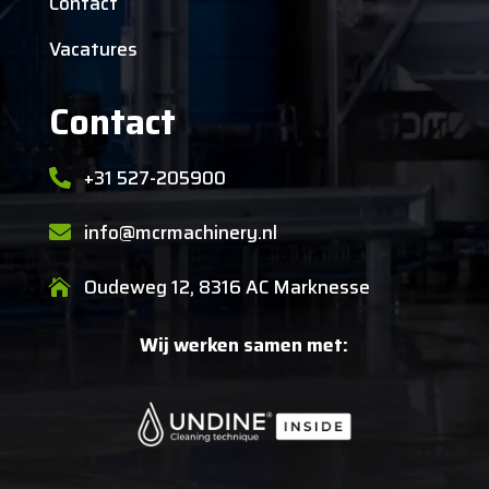
Contact
Vacatures
Contact
+31 527-205900

info@mcrmachinery.nl

Oudeweg 12, 8316 AC Marknesse

Wij werken samen met: