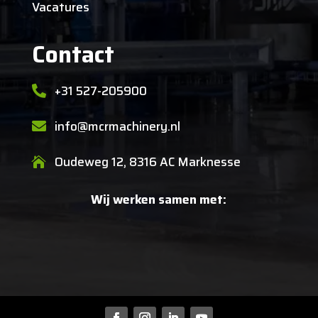
Vacatures
Contact
+31 527-205900

info@mcrmachinery.nl

Oudeweg 12, 8316 AC Marknesse

Wij werken samen met: