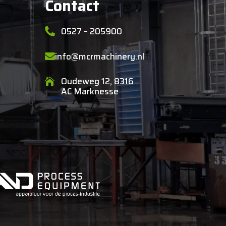
Contact
0527 – 205900

info@mcrmachinery.nl

Oudeweg 12, 8316

AC Marknesse