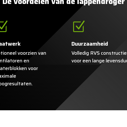
De voordelen van de lappendroger
Z
Z
aatwerk
Duurzaamheid
tioneel voorzien van
Volledig RVS constructie
ntilatoren en
voor een lange levensdu
aterblokken voor
ximale
oogresultaten.