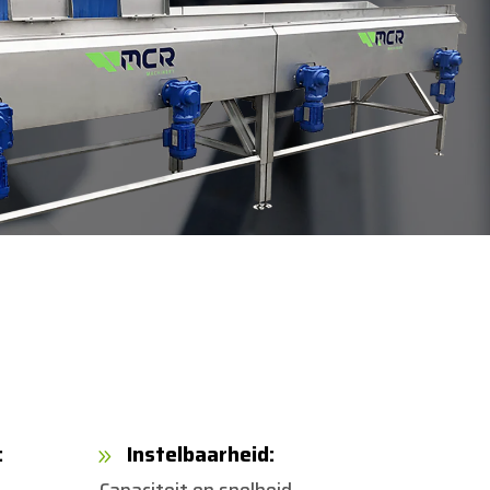
:
Instelbaarheid:
9