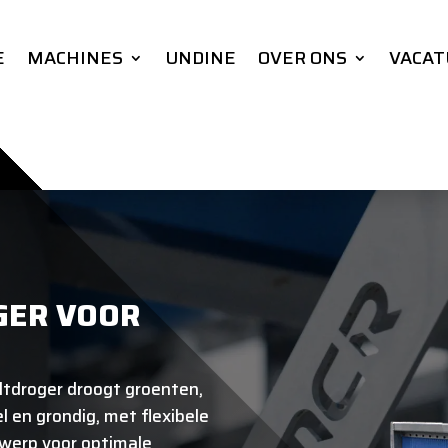
E
MACHINES
UNDINE
OVER ONS
VACAT
GER VOOR
ltdroger droogt groenten,
l en grondig, met flexibele
werp voor optimale