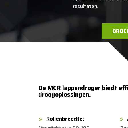
resultaten.
BROC
De MCR lappendroger biedt effi
droogoplossingen.
Rollenbreedte:
9
9