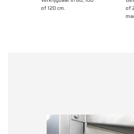
Verkrijgbaar in 80, 100
Bes
of 120 cm.
of 
mac