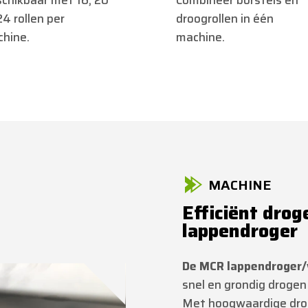
chikbaar met 16, 20
Combineer borstels en
24 rollen per
droogrollen in één
hine.
machine.
MACHINE
Efficiënt dro
lappendroger
De MCR lappendroger/
snel en grondig drogen
Met hoogwaardige droo