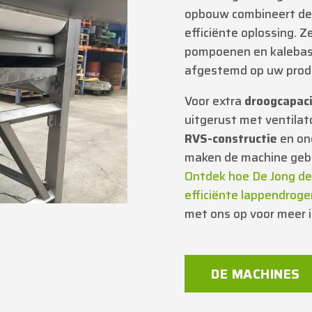
opbouw combineert de
efficiënte oplossing. Z
pompoenen en kalebas
afgestemd op uw produc
Voor extra
droogcapaci
uitgerust met ventila
RVS-constructie
en on
maken de machine gebr
Ontdek hoe De Jong de
efficiënte lappendrog
met ons op voor meer 
DE MACHINES