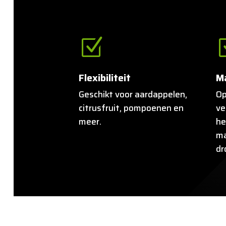
Z
Flexibiliteit
M
Geschikt voor aardappelen,
Op
citrusfruit, pompoenen en
ve
meer.
he
ma
dr