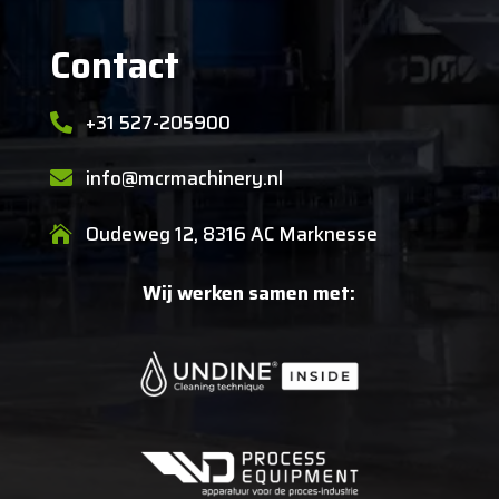
Contact
+31 527-205900

info@mcrmachinery.nl

Oudeweg 12, 8316 AC Marknesse

Wij werken samen met: