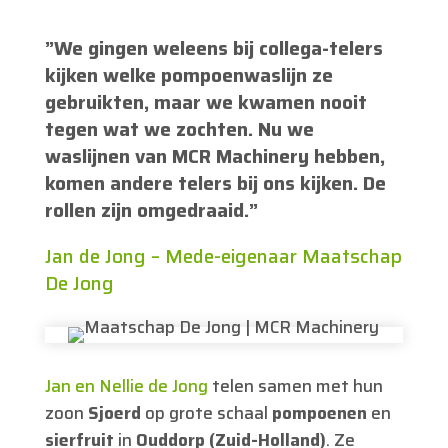
”We gingen weleens bij collega-telers
kijken welke pompoenwaslijn ze
gebruikten, maar we kwamen nooit
tegen wat we zochten. Nu we
waslijnen van MCR Machinery hebben,
komen andere telers bij ons kijken. De
rollen zijn omgedraaid.”
Jan de Jong – Mede-eigenaar Maatschap
De Jong
Jan en Nellie de Jong
telen samen met hun
zoon
Sjoerd
op grote schaal
pompoenen
en
sierfruit
in
Ouddorp (Zuid-Holland)
. Ze