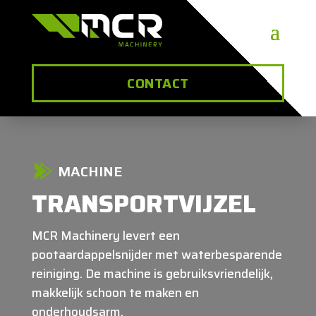
CONTACT
MACHINE
TRANSPORTVIJZEL
MCR Machinery levert een
pootaardappelsnijder met waterbesparende
reiniging. De machine is gebruiksvriendelijk,
makkelijk schoon te maken en
onderhoudsarm.