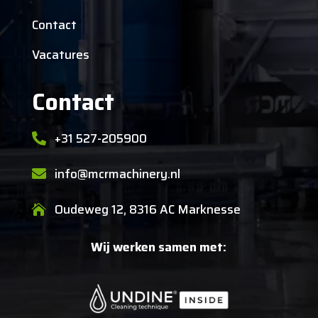
Contact
Vacatures
Contact
+31 527-205900

info@mcrmachinery.nl

Oudeweg 12, 8316 AC Marknesse

Wij werken samen met: