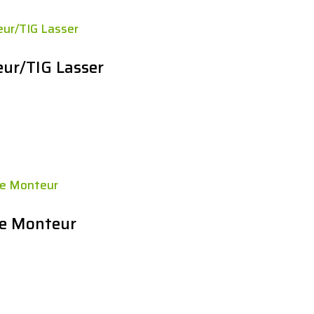
ur/TIG Lasser
s
ce Monteur
s