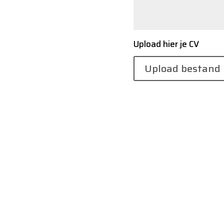
Upload hier je CV
Upload bestand
A
l
t
e
r
n
a
t
i
v