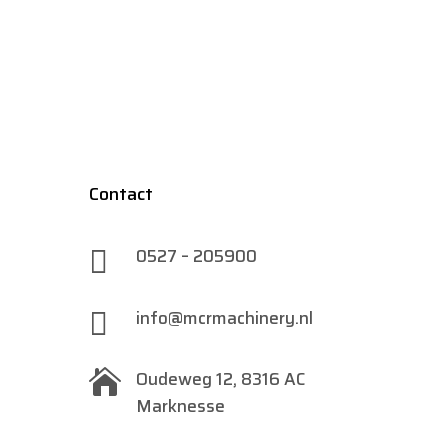
Contact

0527 – 205900

info@mcrmachinery.nl

Oudeweg 12, 8316 AC
Marknesse