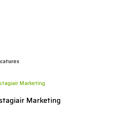
catures
tagiair Marketing
s