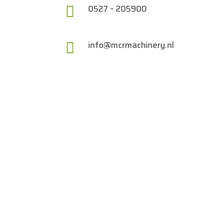

0527 – 205900

info@mcrmachinery.nl