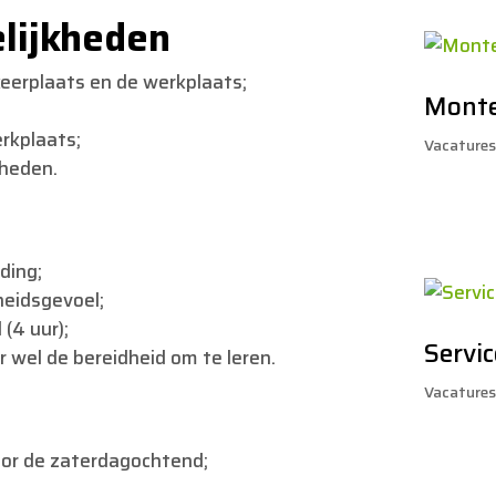
lijkheden
keerplaats en de werkplaats;
Monte
rkplaats;
Vacature
heden.
ding;
heidsgevoel;
(4 uur);
Servi
r wel de bereidheid om te leren.
Vacature
oor de zaterdagochtend;