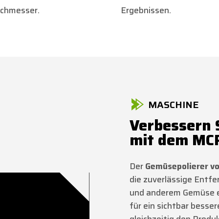
chmesser.
Ergebnissen.
MASCHINE
Verbessern 
mit dem MC
Der
Gemüsepolierer v
die zuverlässige Entf
und anderem Gemüse en
für ein sichtbar besse
gleichzeitig den Produ