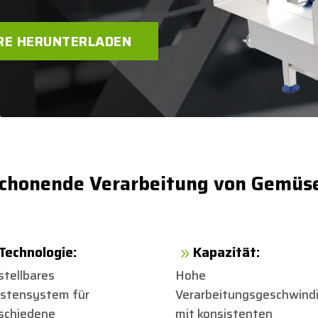
RE HERUNTERLADEN
 schonende Verarbeitung von Gemüs
Technologie:
Kapazität:
9
stellbares
Hohe
stensystem für
Verarbeitungsgeschwindi
schiedene
mit konsistenten