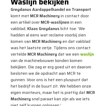
Waslijn bekijken
Greydanus Aardappelhandel en Transport
komt met
MCR Machinery
in contact door
een artikel over
MCR-waslijnen
in een
vakblad.
Klaas Greydanus
licht toe: ‘We
hadden al eens wat reclame voorbij zien
komen van
MCR Machinery
en dat vakblad
was het laatste zetje. Tijdens ons contact
vertelde
MCR Machinery
dat we een
waslijn
van de machinebouwer konden komen
bekijken. Die zag er erg goed uit en daarom
besloten we de opdracht aan MCR te
gunnen. Voor ons is het een pluspunt dat
het bedrijf in de buurt zit. We hebben onze
eigen monteurs, maar het is prettig dat
MCR
Machinery
snel paraat kan zijn als we iets
niet zelf kunnen oplossen.’